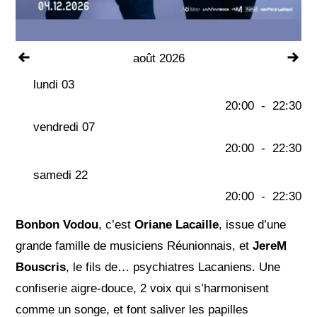
Voir le mois précédent
Voi
août 2026
lundi 03
20:00
-
22:30
vendredi 07
20:00
-
22:30
samedi 22
20:00
-
22:30
Bonbon Vodou
, c’est
Oriane Lacaille
, issue d’une
grande famille de musiciens Réunionnais, et
JereM
Bouscris
, le fils de… psychiatres Lacaniens. Une
confiserie aigre-douce, 2 voix qui s’harmonisent
comme un songe, et font saliver les papilles