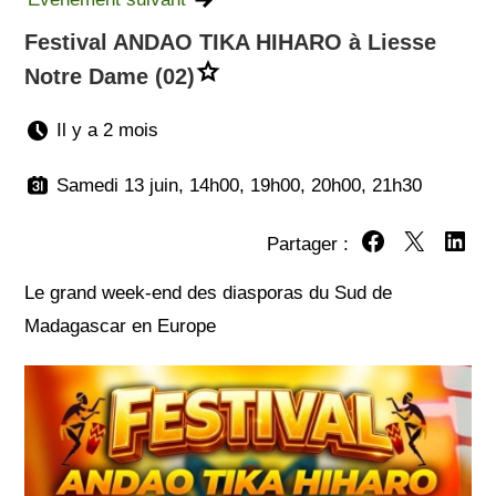
Festival ANDAO TIKA HIHARO à Liesse
Notre Dame (02)
Il y a 2 mois
Samedi 13 juin, 14h00, 19h00, 20h00, 21h30
Partager :
Partager sur Fa
Partager su
Partag
Le grand week-end des diasporas du Sud de
Madagascar en Europe