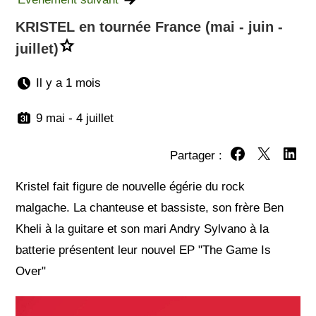
KRISTEL en tournée France (mai - juin -
juillet)
Il y a 1 mois
9 mai - 4 juillet
Partager :
Partager sur Fa
Partager su
Partag
Kristel fait figure de nouvelle égérie du rock
malgache. La chanteuse et bassiste, son frère Ben
Kheli à la guitare et son mari Andry Sylvano à la
batterie présentent leur nouvel EP "The Game Is
Over"