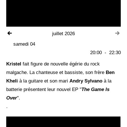
Voir le mois précédent
Voi
juillet 2026
samedi 04
20:00
-
22:30
Kristel
fait figure de nouvelle égérie du rock
malgache. La chanteuse et bassiste, son frère
Ben
Kheli
à la guitare et son mari
Andry Sylvano
à la
batterie présentent leur nouvel EP "
The Game Is
Over
".
.