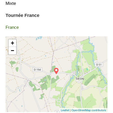
Mixte
Tournée France
France
+
−
Leaflet
|
OpenStreetMap contributors