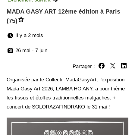
MADA GASY ART 12ème édition à Paris
(75)
Il y a 2 mois
26 mai - 7 juin
Partager :
Partager sur Fa
Partager su
Partag
Organisée par le Collectif MadaGasyArt, l'exposition
Mada Gasy Art 2026, LAMBA HO ANY, a pour thème
les tissus et étoffes traditionnelles malgaches. +
concert de SOLORAZAFINDRAKO le 31 mai !