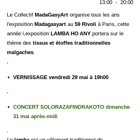
13:00
-
20:00
Le Collectif
MadaGasyArt
organise tous les ans
l'exposition
Madagasyart
au
59 Rivoli
à Paris, cette
année l,exposition
LAMBA HO ANY
portera sur le
thème des
tissus et étoffes traditionnelles
malgaches
.
.
VERNISSAGE vendredi 29 mai à 19h00
.
CONCERT SOLORAZAFINDRAKOTO dimanche
31 mai après-midi
.
Le
lamba
est un vêtement traditionnel de