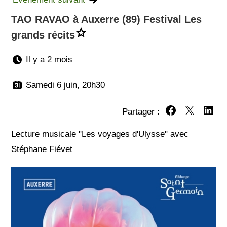
TAO RAVAO à Auxerre (89) Festival Les
grands récits
Il y a 2 mois
Samedi 6 juin, 20h30
Partager :
Partager sur Fa
Partager su
Partag
Lecture musicale "Les voyages d'Ulysse" avec
Stéphane Fiévet